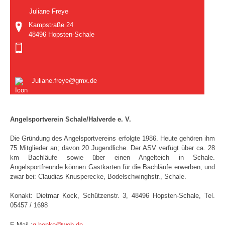
Juliane Freye
Kampstraße 24
48496 Hopsten-Schale
Juliane.freye@gmx.de
Angelsportverein Schale/Halverde e. V.
Die Gründung des Angelsportvereins erfolgte 1986. Heute gehören ihm
75 Mitglieder an; davon 20 Jugendliche. Der ASV verfügt über ca. 28
km Bachläufe sowie über einen Angelteich in Schale.
Angelsportfreunde können Gastkarten für die Bachläufe erwerben, und
zwar bei: Claudias Knusperecke, Bodelschwinghstr., Schale.
Konakt: Dietmar Kock, Schützenstr. 3, 48496 Hopsten-Schale, Tel.
05457 / 1698
E-Mail :
g.hepke@web.de